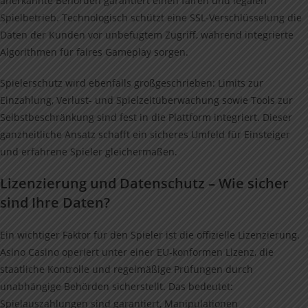
anerkannte Behörden garantiert einen fairen und legalen
Spielbetrieb. Technologisch schützt eine SSL-Verschlüsselung die
Daten der Kunden vor unbefugtem Zugriff, während integrierte
Algorithmen für faires Gameplay sorgen.
Spielerschutz wird ebenfalls großgeschrieben: Limits zur
Einzahlung, Verlust- und Spielzeitüberwachung sowie Tools zur
Selbstbeschränkung sind fest in die Plattform integriert. Dieser
ganzheitliche Ansatz schafft ein sicheres Umfeld für Einsteiger
und erfahrene Spieler gleichermaßen.
Lizenzierung und Datenschutz – Wie sicher
sind Ihre Daten?
Ein wichtiger Faktor für den Spieler ist die offizielle Lizenzierung.
Asino Casino operiert unter einer EU-konformen Lizenz, die
staatliche Kontrolle und regelmäßige Prüfungen durch
unabhängige Behörden sicherstellt. Das bedeutet:
Spielauszahlungen sind garantiert, Manipulationen