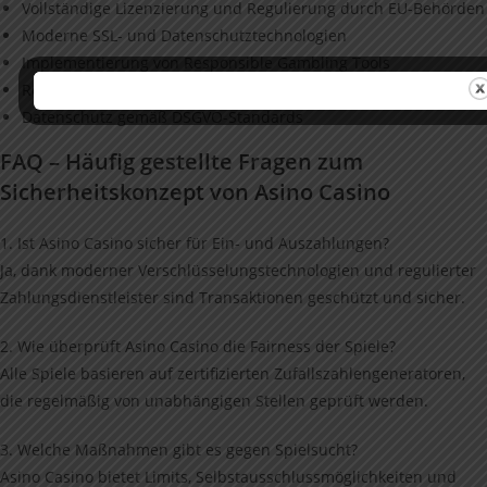
Vollständige Lizenzierung und Regulierung durch EU-Behörden
Moderne SSL- und Datenschutztechnologien
Implementierung von Responsible Gambling Tools
Regelmäßige Sicherheitsprüfungen und Fairness-Zertifikate
Datenschutz gemäß DSGVO-Standards
FAQ – Häufig gestellte Fragen zum
Sicherheitskonzept von Asino Casino
1. Ist Asino Casino sicher für Ein- und Auszahlungen?
Ja, dank moderner Verschlüsselungstechnologien und regulierter
Zahlungsdienstleister sind Transaktionen geschützt und sicher.
2. Wie überprüft Asino Casino die Fairness der Spiele?
Alle Spiele basieren auf zertifizierten Zufallszahlengeneratoren,
die regelmäßig von unabhängigen Stellen geprüft werden.
3. Welche Maßnahmen gibt es gegen Spielsucht?
Asino Casino bietet Limits, Selbstausschlussmöglichkeiten und