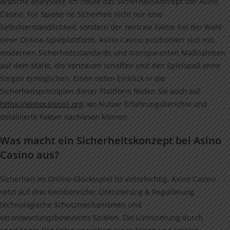
Branche analysiere ich heute das Sicherheitskonzept von Asino
Casino. Für Spieler ist Sicherheit nicht nur eine
Selbstverständlichkeit, sondern der zentrale Faktor bei der Wahl
einer Online-Spielplattform. Asino Casino positioniert sich mit
modernen Sicherheitsstandards und transparenten Maßnahmen
auf dem Markt, die Vertrauen schaffen und den Spielspaß ohne
Sorgen ermöglichen. Einen tiefen Einblick in die
Sicherheitsprinzipien dieser Plattform finden Sie auch auf
https://asinocasino1.org
, wo Nutzer Erfahrungsberichte und
detaillierte Fakten nachlesen können.
Was macht ein Sicherheitskonzept bei Asino
Casino aus?
Sicherheit im Online-Glücksspiel ist vielschichtig. Asino Casino
setzt auf drei Kernbereiche: Lizenzierung & Regulierung,
technologische Schutzmechanismen und
verantwortungsbewusstes Spielen. Die Lizenzierung durch