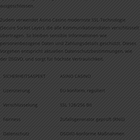
ausgeschlossen.
Zudem verwendet Asino Casino modernste SSL-Technologie
(Secure Socket Layer), die alle Kommunikationsdaten verschlüsselt
übertragen. So bleiben sensible Informationen wie
personenbezogene Daten und Zahlungsdetails geschützt. Dieses
Vorgehen entspricht aktuellen Datenschutzbestimmungen, wie
der DSGVO, und sorgt für höchste Vertraulichkeit.
SICHERHEITSASPEKT
ASINO CASINO
Lizenzierung
EU-konform, reguliert
Verschlüsselung
SSL 128/256 Bit
Fairness
Zufallsgenerator geprüft (RNG)
Datenschutz
DSGVO-konforme Maßnahmen