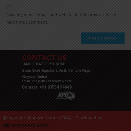
Save my name, email, and website in this browser for the
next time I comment.
CONTACT US
AMRIT BATTERY HOUSE
Buria Road Jagadhari, Distt. Yamuna Nagar,
Haryana (India)
Email : info@alfapowerbattery.com
Contact: +91 93554 94949
@copyright Alfapowerbattery2024|| Developed by
Digiconnectmedia.com