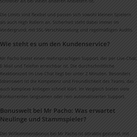
schneller als bei vielen anderen Anbietern ist.
Die Limits sind flexibel und passen sich sowohl kleinen Spielern
als auch High Rollern an. Sicherheit steht dabei immer im
Vordergrund, mit SSL-Verschlüsselung und regelmäßigen Audits.
Wie steht es um den Kundenservice?
Mr Pacho bietet einen mehrsprachigen Support, der per Live-Chat,
E-Mail und Telefon erreichbar ist. Die durchschnittliche
Reaktionszeit im Live-Chat liegt bei unter 2 Minuten. Besonders
lobenswert ist die Kompetenz und Freundlichkeit des Teams, das
auch komplexe Anliegen schnell klärt. Im Vergleich bieten viele
Konkurrenten langsamen oder rein automatisierten Support.
Bonuswelt bei Mr Pacho: Was erwartet
Neulinge und Stammspieler?
Der Willkommensbonus bei Mr Pacho ist attraktiv gestaltet, mit