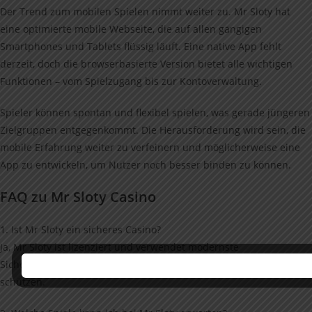
Der Trend zum mobilen Spielen nimmt weiter zu. Mr Sloty hat
eine optimierte mobile Webseite, die auf allen gängigen
Smartphones und Tablets flüssig läuft. Eine native App fehlt
derzeit, doch die browserbasierte Version bietet alle wichtigen
Funktionen – vom Spielzugang bis zur Kontoverwaltung.
Spieler können spontan und flexibel spielen, was gerade jüngeren
Zielgruppen entgegenkommt. Die Herausforderung wird sein, die
mobile Erfahrung weiter zu verfeinern und möglicherweise eine
App zu entwickeln, um Nutzer noch besser binden zu können.
FAQ zu Mr Sloty Casino
1. Ist Mr Sloty ein sicheres Casino?
Ja, Mr Sloty ist lizenziert und verwendet modernste
Sicherheitsmaßnahmen, um Daten und Transaktionen zu
schützen.