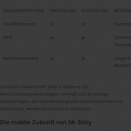
ZAHLUNGSMETHODE
EINZAHLUNG
AUSZAHLUNG
BESOND
Visa/Mastercard
Ja
Ja
Standar
Skrill
Ja
Ja
Schnelle
Transak
Banküberweisung
Ja
Ja
Längere
Bearbeit
Zusätzlich investiert Mr Sloty in moderne SSL-
Verschlüsselungstechnologien und hält sich an strenge
Lizenzauflagen. Die verantwortungsvolle Spielersicherheit und
Datenschutz werden kontinuierlich verbessert.
Die mobile Zukunft von Mr Sloty