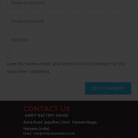
Save my name, email, and website in this browser for the
next time I comment.
CONTACT US
AMRIT BATTERY HOUSE
Buria Road Jagadhari, Distt. Yamuna Nagar,
Haryana (India)
Email : info@alfapowerbattery.com