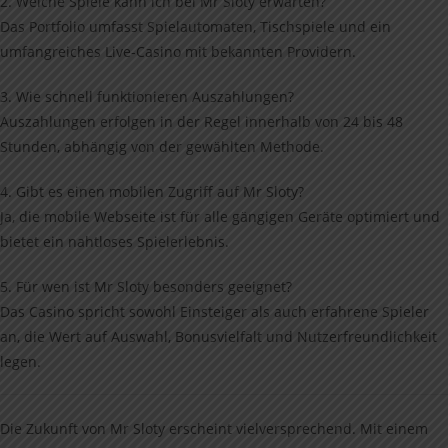
2. Welche Spiele kann ich bei Mr Sloty erwarten?
Das Portfolio umfasst Spielautomaten, Tischspiele und ein
umfangreiches Live-Casino mit bekannten Providern.
3. Wie schnell funktionieren Auszahlungen?
Auszahlungen erfolgen in der Regel innerhalb von 24 bis 48
Stunden, abhängig von der gewählten Methode.
4. Gibt es einen mobilen Zugriff auf Mr Sloty?
Ja, die mobile Webseite ist für alle gängigen Geräte optimiert und
bietet ein nahtloses Spielerlebnis.
5. Für wen ist Mr Sloty besonders geeignet?
Das Casino spricht sowohl Einsteiger als auch erfahrene Spieler
an, die Wert auf Auswahl, Bonusvielfalt und Nutzerfreundlichkeit
legen.
Die Zukunft von Mr Sloty erscheint vielversprechend. Mit einem