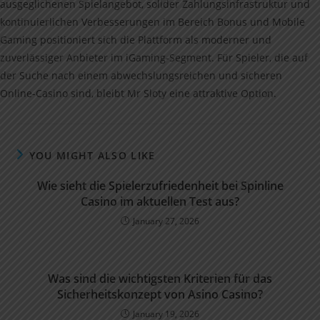
ausgeglichenen Spielangebot, solider Zahlungsinfrastruktur und
kontinuierlichen Verbesserungen im Bereich Bonus und Mobile
Gaming positioniert sich die Plattform als moderner und
zuverlässiger Anbieter im iGaming-Segment. Für Spieler, die auf
der Suche nach einem abwechslungsreichen und sicheren
Online-Casino sind, bleibt Mr Sloty eine attraktive Option.
YOU MIGHT ALSO LIKE
Wie sieht die Spielerzufriedenheit bei Spinline
Casino im aktuellen Test aus?
January 27, 2026
Was sind die wichtigsten Kriterien für das
Sicherheitskonzept von Asino Casino?
January 19, 2026