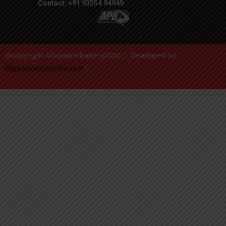
Contact: +91 93554 94949
@copyright Alfapowerbattery2024|| Developed by
Digiconnectmedia.com