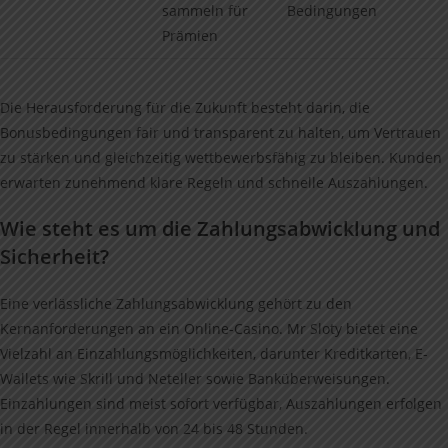
sammeln für
Bedingungen
Prämien
Die Herausforderung für die Zukunft besteht darin, die
Bonusbedingungen fair und transparent zu halten, um Vertrauen
zu stärken und gleichzeitig wettbewerbsfähig zu bleiben. Kunden
erwarten zunehmend klare Regeln und schnelle Auszahlungen.
Wie steht es um die Zahlungsabwicklung und
Sicherheit?
Eine verlässliche Zahlungsabwicklung gehört zu den
Kernanforderungen an ein Online-Casino. Mr Sloty bietet eine
Vielzahl an Einzahlungsmöglichkeiten, darunter Kreditkarten, E-
Wallets wie Skrill und Neteller sowie Banküberweisungen.
Einzahlungen sind meist sofort verfügbar, Auszahlungen erfolgen
in der Regel innerhalb von 24 bis 48 Stunden.